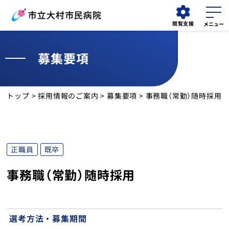
閲覧支援
募集要項
外来
外来
検索する
予約変更
担当医表
トップ
>
採用情報のご案内
>
募集要項
> 事務職（常勤）随時採用
当院について
外来受診
正職員
既卒
診療科
事務職（常勤）随時採用
診療部門
看護部
選考方法・募集期間