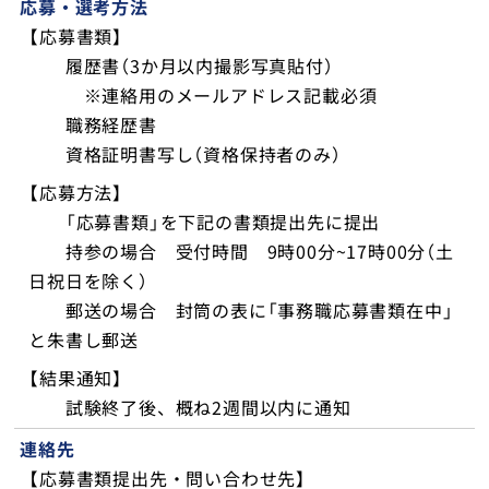
応募・選考方法
【応募書類】
履歴書（3か月以内撮影写真貼付）
※
連絡用のメールアドレス記載必須
職務経歴書
資格証明書写し（資格保持者のみ）
【応募方法】
「応募書類」を下記の書類提出先に提出
持参の場合 受付時間 9時00分~17時00分
（土
日祝日を
除く）
郵送の場合 封筒の表に「
事務職応募書類在中
」
と朱書し
郵送
【結果通知】
試験終了後、概ね2週間以内に通知
連絡先
【応募書類提出先・問い合わせ先】