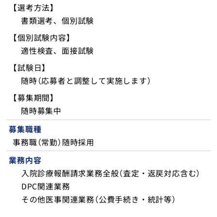
【選考方法】
入院・面会
書類選考、個別試験
【個別試験内容】
健診・人間ドック
適性検査、面接試験
訪問看護ステーションさくら
【試験日】
随時（応募者と調整して実施します）
交通アクセス
【募集期間】
随時募集中
採用情報
募集職種
事務職（常勤）随時採用
医療関係者の方へ
業務内容
お問い合わせ
入院診療報酬請求業務全般（査定・返戻対応含む）
DPC関連業務
その他医事関連業務（公費手続き・統計等）