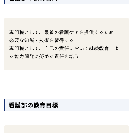
入院・面会
健診・人間ドック
専門職として、最善の看護ケアを提供するために
訪問看護ステーションさくら
必要な知識・技術を習得する
専門職として、自己の責任において継続教育によ
交通アクセス
る能力開発に努める責任を培う
採用情報
医療関係者の方へ
お問い合わせ
看護部の教育目標