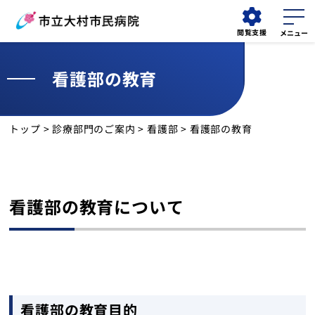
閲覧支援
看護部の教育
外来
外来
検索する
予約変更
担当医表
トップ
>
診療部門のご案内
>
看護部
> 看護部の教育
当院について
外来受診
看護部の教育について
診療科
診療部門
看護部
看護部の教育目的