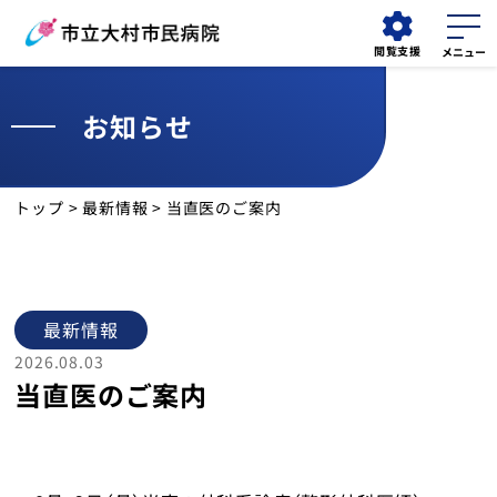
閲覧支援
お知らせ
外来
外来
検索する
予約変更
担当医表
トップ
>
最新情報
> 当直医のご案内
当院について
外来受診
最新情報
診療科
2026.08.03
当直医のご案内
診療部門
看護部