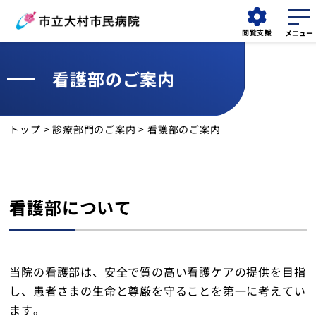
閲覧支援
看護部のご案内
外来
外来
検索する
予約変更
担当医表
トップ
>
診療部門のご案内
> 看護部のご案内
当院について
外来受診
看護部について
診療科
診療部門
当院の看護部は、安全で質の高い看護ケアの提供を目指
し、患者さまの生命と尊厳を守ることを第一に考えてい
看護部
ます。