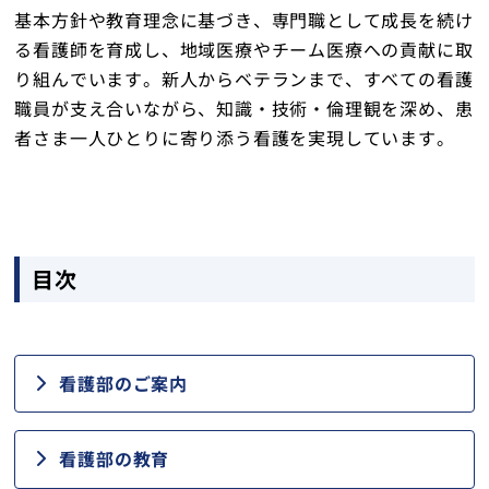
基本方針や教育理念に基づき、専門職として成長を続け
入院・面会
る看護師を育成し、地域医療やチーム医療への貢献に取
り組んでいます。新人からベテランまで、すべての看護
健診・人間ドック
職員が支え合いながら、知識・技術・倫理観を深め、患
者さま一人ひとりに寄り添う看護を実現しています。
訪問看護ステーションさくら
交通アクセス
採用情報
目次
医療関係者の方へ
お問い合わせ
看護部のご案内
看護部の教育